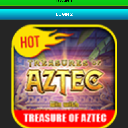
LOGIN 2