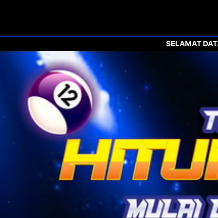
SELAMAT DATANG DI GELASTOGEL AG